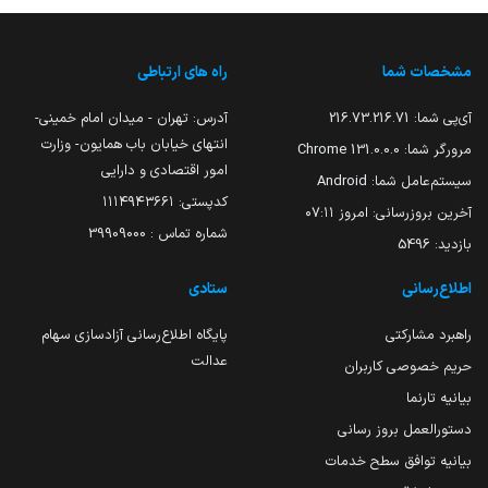
مشخصات شما
راه های ارتباطی
آی‌پی شما:
216.73.216.71
آدرس: تهران - میدان امام خمینی-
انتهای خیابان باب همایون- وزارت
مرورگر شما:
131.0.0.0 Chrome
امور اقتصادی و دارایی
سیستم‌عامل شما:
Android
کدپستی: ۱۱۱۴۹۴۳۶۶۱
آخرین بروزرسانی:
امروز ۰۷:۱۱
شماره تماس : 39909000
بازدید:
5496
اطلاع‌رسانی
ستادی
راهبرد مشارکتی
پایگاه اطلاع‌رسانی آزادسازی سهام
عدالت
حریم خصوصی کاربران
بیانیه تارنما
دستورالعمل بروز رسانی
بیانیه توافق سطح خدمات