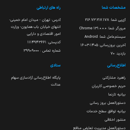
مشخصات شما
راه های ارتباطی
آی‌پی شما:
216.73.217.178
آدرس: تهران - میدان امام خمینی-
انتهای خیابان باب همایون- وزارت
مرورگر شما:
131.0.0.0 Chrome
امور اقتصادی و دارایی
سیستم‌عامل شما:
Android
کدپستی: ۱۱۱۴۹۴۳۶۶۱
آخرین بروزرسانی:
۱۴۰۵-۰۳-۱۶
شماره تماس : 39909000
بازدید:
70
اطلاع‌رسانی
ستادی
راهبرد مشارکتی
پایگاه اطلاع‌رسانی آزادسازی سهام
عدالت
حریم خصوصی کاربران
بیانیه تارنما
دستورالعمل بروز رسانی
بیانیه توافق سطح خدمات
منشور اخلاقی
دستورالعمل مدیریت تعارض منافع