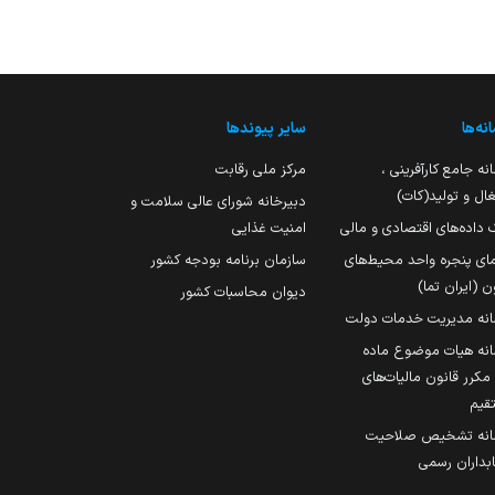
نه‌ها
سایر پیوندها
نه جامع کارآفرینی ،
مرکز ملی رقابت
ال و تولید(کات)
دبیرخانه شورای عالی سلامت و
 داده‌های اقتصادی و مالی
امنیت غذایی
مای پنجره واحد محیط‌های
سازمان برنامه بودجه کشور
ن (ایران تما)
دیوان محاسبات کشور
انه مدیریت خدمات دولت
نه هیات موضوع ماده
251 مکرر قانون مالیات‌های
قیم
انه تشخیص صلاحیت
داران رسمی