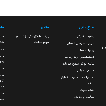
اطلاع‌رسانی
ستادی
ساما
راهبرد مشارکتی
پایگاه اطلاع‌رسانی آزادسازی
ساما
سهام عدالت
اشتغ
حریم خصوصی کاربران
ی و
بانک
بیانیه تارنما
تارن
دستورالعمل بروز رسانی
آزمو
بیانیه توافق سطح خدمات
سام
منشور اخلاقی
ساما
دستورالعمل مدیریت تعارض
منافع
مست
نقشه سایت
سام
مناقصه و مزایده
حساب