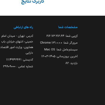
کاربرگ نتایج
مشخصات شما
راه های ارتباطی
آی‌پی شما:
216.73.216.64
آدرس: تهران - میدان امام
خمینی- انتهای خیابان باب
مرورگر شما:
131.0.0.0 Chrome
همایون- وزارت امور اقتصاد
سیستم‌عامل شما:
Mac OS
دارایی
آخرین بروزرسانی:
۱۴۰۵-۰۳-۱۲
کدپستی: ۱۱۱۴۹۴۳۶۶۱
بازدید:
82
شماره تماس : 39909000