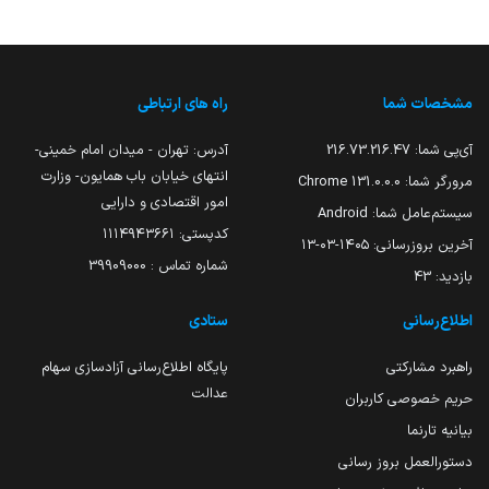
مشخصات شما
راه های ارتباطی
آی‌پی شما:
216.73.216.47
آدرس: تهران - میدان امام خمینی-
انتهای خیابان باب همایون- وزارت
مرورگر شما:
131.0.0.0 Chrome
امور اقتصادی و دارایی
سیستم‌عامل شما:
Android
کدپستی: ۱۱۱۴۹۴۳۶۶۱
آخرین بروزرسانی:
۱۴۰۵-۰۳-۱۳
شماره تماس : 39909000
بازدید:
43
اطلاع‌رسانی
ستادی
راهبرد مشارکتی
پایگاه اطلاع‌رسانی آزادسازی سهام
عدالت
حریم خصوصی کاربران
بیانیه تارنما
دستورالعمل بروز رسانی