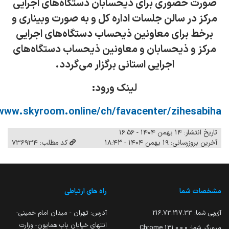
صورت حضوری برای ذیحسابان دستگاه‌های اجرایی
مرکز در سالن جلسات اداره کل و به صورت وبیناری و
برخط برای معاونین ذیحساب دستگاه‌های اجرایی
مرکز و ذیحسابان و معاونین ذیحساب دستگاه‌های
اجرایی استانی برگزار می‌گردد.
لینک ورود:
/www.skyroom.online/ch/favacenter/zihesabiha
تاریخ انتشار: ۱۴ بهمن ۱۴۰۴ - ۱۶:۵۶
آخرین بروزرسانی: ۱۹ بهمن ۱۴۰۴ - ۱۸:۴۳
کد مطلب: 736934
مشخصات شما
راه های ارتباطی
آی‌پی شما:
216.73.217.33
آدرس: تهران - میدان امام خمینی-
انتهای خیابان باب همایون- وزارت
مرورگر شما:
131.0.0.0 Chrome