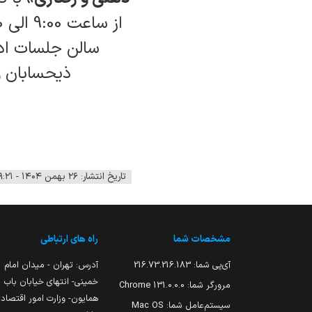
سالن جلسات ادا
ذیحسابان و 
تاریخ انتشار: ۲۶ بهمن ۱۴۰۴ - ۰۹:۲۱
مشخصات شما
راه های ارتباطی
آی‌پی شما:
216.73.216.183
آدرس: تهران - میدان امام
خمینی- انتهای خیابان باب
مرورگر شما:
131.0.0.0 Chrome
همایون- وزارت امور اقتصاد
سیستم‌عامل شما:
Mac OS