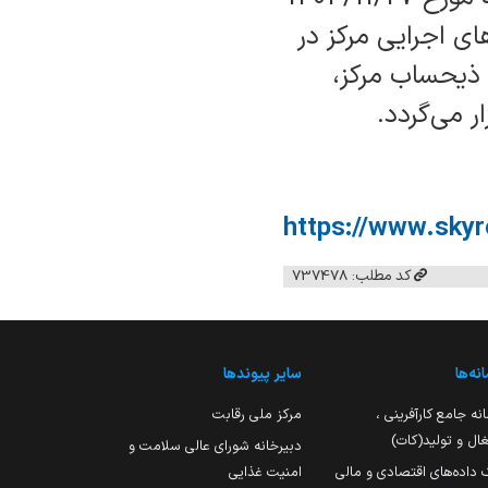
تگاه‌های اجرایی مرکز در
 ذیحساب مرکز،
ر می‌گردد.
https://www.skyr
کد مطلب: 737478
نه‌ها
سایر پیوندها
نه جامع کارآفرینی ،
مرکز ملی رقابت
ال و تولید(کات)
دبیرخانه شورای عالی سلامت و
 داده‌های اقتصادی و مالی
امنیت غذایی