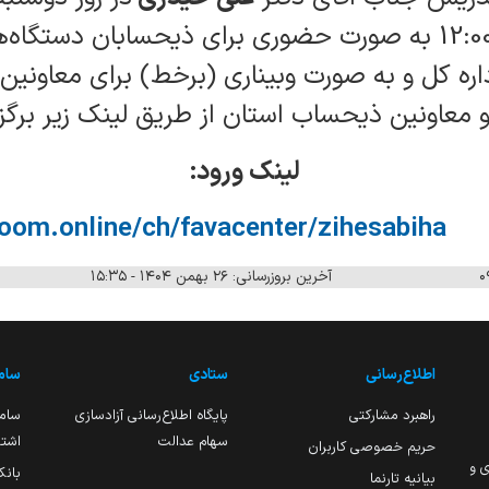
از ساعت 9:00 الی 12:00 به صورت حضوری برای ذیحسابان دس
ره کل و به صورت وبیناری (برخط) برای معاونین
معاونین ذیحساب استان از طریق لینک زیر برگزا
لینک ورود:
oom.online/ch/favacenter/zihesabiha
آخرین بروزرسانی: ۲۶ بهمن ۱۴۰۴ - ۱۵:۳۵
اطلاع‌رسانی
ستادی
ساما
راهبرد مشارکتی
پایگاه اطلاع‌رسانی آزادسازی
ساما
سهام عدالت
اشتغ
حریم خصوصی کاربران
ی و
بانک
بیانیه تارنما