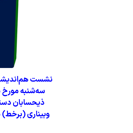
نشست هم‌اندیشی س
ذیحسابان دستگا
وبیناری (برخط) 