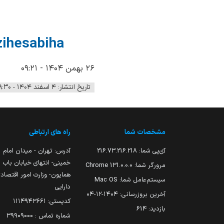
zihesabiha
۲۶ بهمن ۱۴۰۴ - ۰۹:۲۱
تاریخ انتشار: ۴ اسفند ۱۴۰۴ - ۰۹:۳۰
مشخصات شما
راه های ارتباطی
آی‌پی شما:
216.73.216.218
آدرس: تهران - میدان امام
خمینی- انتهای خیابان باب
مرورگر شما:
131.0.0.0 Chrome
همایون- وزارت امور اقتصاد
سیستم‌عامل شما:
Mac OS
دارایی
آخرین بروزرسانی:
۱۴۰۴-۱۲-۰۴
کدپستی: ۱۱۱۴۹۴۳۶۶۱
بازدید:
614
شماره تماس : 39909000