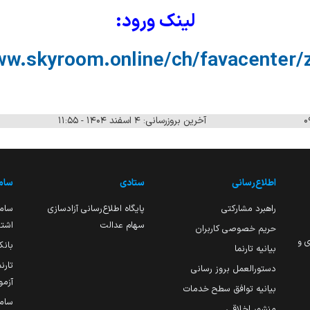
لینک ورود:
ww.skyroom.online/ch/favacenter/
آخرین بروزرسانی: ۴ اسفند ۱۴۰۴ - ۱۱:۵۵
اطلاع‌رسانی
ستادی
ساما
راهبرد مشارکتی
پایگاه اطلاع‌رسانی آزادسازی
ساما
سهام عدالت
اشتغ
حریم خصوصی کاربران
ی و
بانک
بیانیه تارنما
تارن
دستورالعمل بروز رسانی
آزمو
بیانیه توافق سطح خدمات
سام
منشور اخلاقی