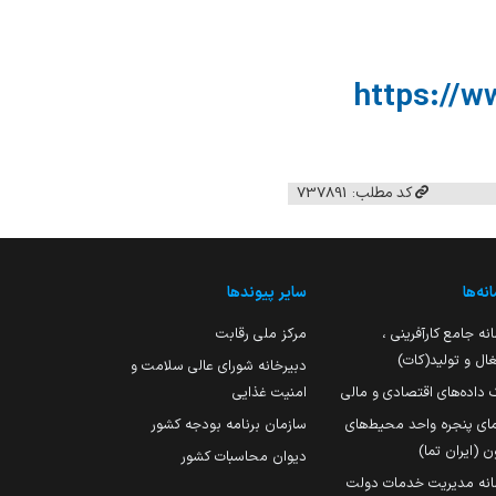
https://w
کد مطلب: 737891
نه‌ها
سایر پیوندها
نه جامع کارآفرینی ،
مرکز ملی رقابت
ال و تولید(کات)
دبیرخانه شورای عالی سلامت و
 داده‌های اقتصادی و مالی
امنیت غذایی
مای پنجره واحد محیط‌های
سازمان برنامه بودجه کشور
ن (ایران تما)
دیوان محاسبات کشور
انه مدیریت خدمات دولت