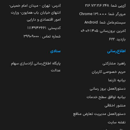
آی‌پی شما:
216.73.216.248
آدرس: تهران - میدان امام خمینی-
انتهای خیابان باب همایون- وزارت
مرورگر شما:
131.0.0.0 Chrome
امور اقتصادی و دارایی
سیستم‌عامل شما:
Android
کدپستی: ۱۱۱۴۹۴۳۶۶۱
آخرین بروزرسانی:
۱۴۰۵-۰۲-۰۶
شماره تماس : 39909000
بازدید:
622
اطلاع‌رسانی
ستادی
راهبرد مشارکتی
پایگاه اطلاع‌رسانی آزادسازی سهام
عدالت
حریم خصوصی کاربران
بیانیه تارنما
دستورالعمل بروز رسانی
بیانیه توافق سطح خدمات
منشور اخلاقی
دستورالعمل مدیریت تعارض منافع
نقشه سایت