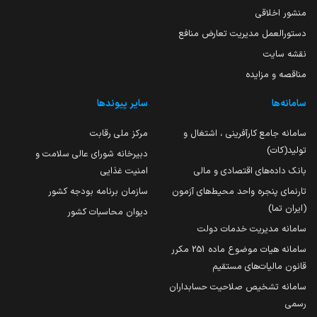
منشور اخلاقی
دستورالعمل مدیریت تعارض منافع
نقشه سایت
مناقصه و مزایده
سامانه‌ها
سایر پیوندها
سامانه جامع کارآفرینی ، اشتغال و
مرکز ملی رقابت
تولید(کات)
دبیرخانه شورای عالی سلامت و
بانک داده‌های اقتصادی و مالی
امنیت غذایی
تارنمای پنجره واحد محیط‌های آزمون
سازمان برنامه بودجه کشور
(ایران تما)
دیوان محاسبات کشور
سامانه مدیریت خدمات دولت
سامانه هیات موضوع ماده 251 مکرر
قانون مالیات‌های مستقیم
سامانه تشخیص صلاحیت حسابداران
رسمی