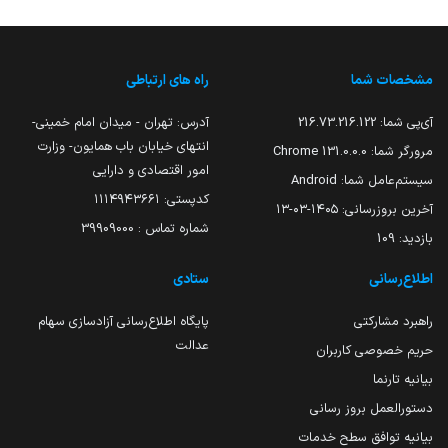
مشخصات شما
راه های ارتباطی
آی‌پی شما:
216.73.216.122
آدرس: تهران - میدان امام خمینی-
انتهای خیابان باب همایون- وزارت
مرورگر شما:
131.0.0.0 Chrome
امور اقتصادی و دارایی
سیستم‌عامل شما:
Android
کدپستی: ۱۱۱۴۹۴۳۶۶۱
آخرین بروزرسانی:
۱۴۰۵-۰۳-۱۳
شماره تماس : 39909000
بازدید:
109
اطلاع‌رسانی
ستادی
راهبرد مشارکتی
پایگاه اطلاع‌رسانی آزادسازی سهام
عدالت
حریم خصوصی کاربران
بیانیه تارنما
دستورالعمل بروز رسانی
بیانیه توافق سطح خدمات