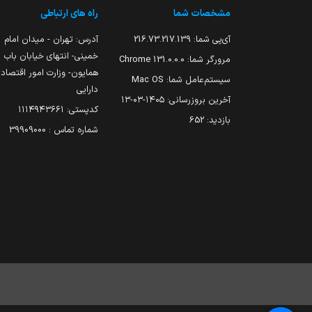
مشخصات شما
راه های ارتباطی
آی‌پی شما:
216.73.217.139
آدرس: تهران - میدان امام
خمینی- انتهای خیابان باب
مرورگر شما:
131.0.0.0 Chrome
همایون- وزارت امور اقتصاد
سیستم‌عامل شما:
Mac OS
دارایی
آخرین بروزرسانی:
۱۴۰۵-۰۳-۱۳
کدپستی: ۱۱۱۴۹۴۳۶۶۱
بازدید:
652
شماره تماس : 39909000