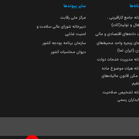
نه‌ها
سایر پیوندها
نه جامع کارآفرینی ،
مرکز ملی رقابت
ال و تولید(کات)
دبیرخانه شورای عالی سلامت و
 داده‌های اقتصادی و مالی
امنیت غذایی
مای پنجره واحد محیط‌های
سازمان برنامه بودجه کشور
ن (ایران تما)
دیوان محاسبات کشور
انه مدیریت خدمات دولت
نه هیات موضوع ماده
251 مکرر قانون مالیات‌های
قیم
انه تشخیص صلاحیت
داران رسمی