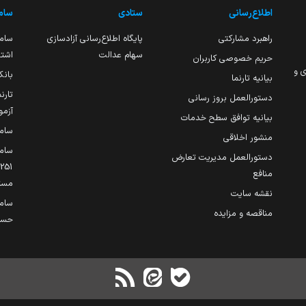
اطلاع‌رسانی
ستادی
ساما
راهبرد مشارکتی
پایگاه اطلاع‌رسانی آزادسازی
ساما
سهام عدالت
اشتغ
حریم خصوصی کاربران
ی و
بانک
بیانیه تارنما
تارن
دستورالعمل بروز رسانی
آزمو
بیانیه توافق سطح خدمات
سام
منشور اخلاقی
ساما
دستورالعمل مدیریت تعارض
منافع
مست
نقشه سایت
سام
مناقصه و مزایده
حساب