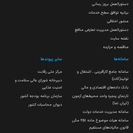
دستورالعمل بروز رسانی
بیانیه توافق سطح خدمات
منشور اخلاقی
دستورالعمل مدیریت تعارض منافع
نقشه سایت
مناقصه و مزایده
سامانه‌ها
سایر پیوندها
سامانه جامع کارآفرینی ، اشتغال و
مرکز ملی رقابت
تولید(کات)
دبیرخانه شورای عالی سلامت و
بانک داده‌های اقتصادی و مالی
امنیت غذایی
تارنمای پنجره واحد محیط‌های آزمون
سازمان برنامه بودجه کشور
(ایران تما)
دیوان محاسبات کشور
سامانه مدیریت خدمات دولت
سامانه هیات موضوع ماده 251 مکرر
قانون مالیات‌های مستقیم