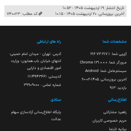
تاریخ انتشار: ۱۹ اردیبهشت ۱۴۰۵ - ۱۰:۵۲
آخرین بروزرسانی: ۲۰ اردیبهشت ۱۴۰۵ - ۱۰:۱۵
کد مطلب: 740023
مشخصات شما
راه های ارتباطی
آی‌پی شما:
216.73.217.1
آدرس: تهران - میدان امام خمینی-
انتهای خیابان باب همایون- وزارت
مرورگر شما:
131.0.0.0 Chrome
امور اقتصادی و دارایی
سیستم‌عامل شما:
Android
کدپستی: ۱۱۱۴۹۴۳۶۶۱
آخرین بروزرسانی:
۱۴۰۵-۰۲-۲۰
شماره تماس : 39909000
بازدید:
913
اطلاع‌رسانی
ستادی
راهبرد مشارکتی
پایگاه اطلاع‌رسانی آزادسازی سهام
عدالت
حریم خصوصی کاربران
بیانیه تارنما