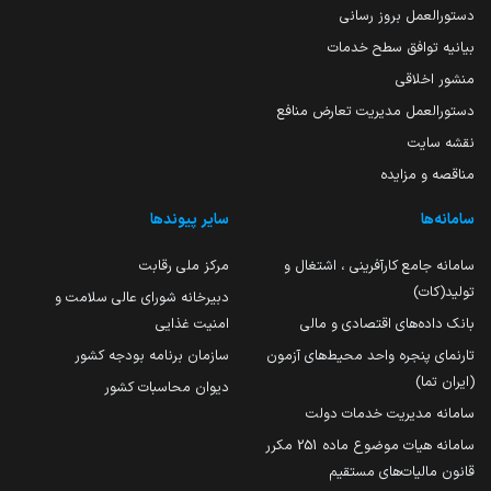
دستورالعمل بروز رسانی
بیانیه توافق سطح خدمات
منشور اخلاقی
دستورالعمل مدیریت تعارض منافع
نقشه سایت
مناقصه و مزایده
سامانه‌ها
سایر پیوندها
سامانه جامع کارآفرینی ، اشتغال و
مرکز ملی رقابت
تولید(کات)
دبیرخانه شورای عالی سلامت و
بانک داده‌های اقتصادی و مالی
امنیت غذایی
تارنمای پنجره واحد محیط‌های آزمون
سازمان برنامه بودجه کشور
(ایران تما)
دیوان محاسبات کشور
سامانه مدیریت خدمات دولت
سامانه هیات موضوع ماده 251 مکرر
قانون مالیات‌های مستقیم