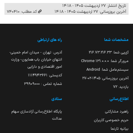
تاریخ انتشار: ۲۷ اردیبهشت ۱۴۰۵ - ۱۴:۱۸
آخرین بروزرسانی: ۲۷ اردیبهشت ۱۴۰۵ - ۱۴:۱۸
کد مطلب: 740410
مشخصات شما
راه های ارتباطی
آی‌پی شما:
216.73.216.33
آدرس: تهران - میدان امام خمینی-
انتهای خیابان باب همایون- وزارت
مرورگر شما:
131.0.0.0 Chrome
امور اقتصادی و دارایی
سیستم‌عامل شما:
Android
کدپستی: ۱۱۱۴۹۴۳۶۶۱
آخرین بروزرسانی:
۱۴۰۵-۰۲-۲۷
شماره تماس : 39909000
بازدید:
72
اطلاع‌رسانی
ستادی
راهبرد مشارکتی
پایگاه اطلاع‌رسانی آزادسازی سهام
عدالت
حریم خصوصی کاربران
بیانیه تارنما