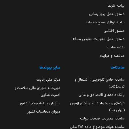
بیانیه تارنما
دستورالعمل بروز رسانی
بیانیه توافق سطح خدمات
منشور اخلاقی
دستورالعمل مدیریت تعارض منافع
نقشه سایت
مناقصه و مزایده
سامانه‌ها
سایر پیوندها
سامانه جامع کارآفرینی ، اشتغال و
مرکز ملی رقابت
تولید(کات)
دبیرخانه شورای عالی سلامت و
بانک داده‌های اقتصادی و مالی
امنیت غذایی
تارنمای پنجره واحد محیط‌های آزمون
سازمان برنامه بودجه کشور
(ایران تما)
دیوان محاسبات کشور
سامانه مدیریت خدمات دولت
سامانه هیات موضوع ماده 251 مکرر