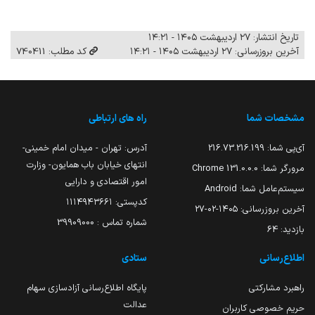
تاریخ انتشار: ۲۷ اردیبهشت ۱۴۰۵ - ۱۴:۲۱
آخرین بروزرسانی: ۲۷ اردیبهشت ۱۴۰۵ - ۱۴:۲۱
کد مطلب: 740411
مشخصات شما
راه های ارتباطی
آی‌پی شما:
216.73.216.199
آدرس: تهران - میدان امام خمینی-
انتهای خیابان باب همایون- وزارت
مرورگر شما:
131.0.0.0 Chrome
امور اقتصادی و دارایی
سیستم‌عامل شما:
Android
کدپستی: ۱۱۱۴۹۴۳۶۶۱
آخرین بروزرسانی:
۱۴۰۵-۰۲-۲۷
شماره تماس : 39909000
بازدید:
64
اطلاع‌رسانی
ستادی
راهبرد مشارکتی
پایگاه اطلاع‌رسانی آزادسازی سهام
عدالت
حریم خصوصی کاربران