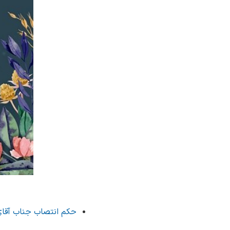
حکم انتصاب جناب آقای د