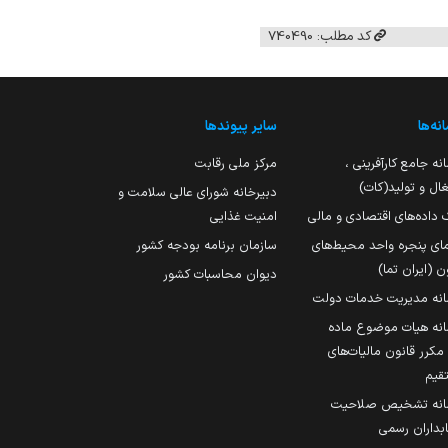
کد مطلب: 740490
نه‌ها
سایر پیوندها
نه جامع کارآفرینی ،
مرکز ملی رقابت
ال و تولید(کات)
دبیرخانه شورای عالی سلامت و
 داده‌های اقتصادی و مالی
امنیت غذایی
مای پنجره واحد محیط‌های
سازمان برنامه بودجه کشور
ن (ایران تما)
دیوان محاسبات کشور
انه مدیریت خدمات دولت
نه هیات موضوع ماده
251 مکرر قانون مالیات‌های
قیم
انه تشخیص صلاحیت
داران رسمی