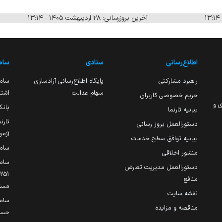
آخرین بروزرسانی: ۲۸ اردیبهشت ۱۴۰۵ - ۱۳:۱۴
اطلاع‌رسانی
ستادی
ساما
راهبرد مشارکتی
پایگاه اطلاع‌رسانی آزادسازی
ساما
سهام عدالت
اشتغ
حریم خصوصی کاربران
ی و
بانک
بیانیه تارنما
تارن
دستورالعمل بروز رسانی
آزمو
بیانیه توافق سطح خدمات
سام
منشور اخلاقی
ساما
دستورالعمل مدیریت تعارض
منافع
مست
نقشه سایت
سام
مناقصه و مزایده
حساب