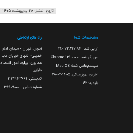
تاریخ انتشار: ۲۸ اردیبهشت ۱۴۰۵ - ۱۳:۱۴
مشخصات شما
راه های ارتباطی
آی‌پی شما:
216.73.217.84
آدرس: تهران - میدان امام
خمینی- انتهای خیابان باب
مرورگر شما:
131.0.0.0 Chrome
همایون- وزارت امور اقتصاد
سیستم‌عامل شما:
Mac OS
دارایی
آخرین بروزرسانی:
۱۴۰۵-۰۲-۲۸
کدپستی: ۱۱۱۴۹۴۳۶۶۱
بازدید:
62
شماره تماس : 39909000