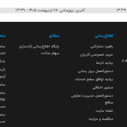
آخرین بروزرسانی: ۲۸ اردیبهشت ۱۴۰۵ - ۱۳:۳۹
اطلاع‌رسانی
ستادی
ساما
راهبرد مشارکتی
پایگاه اطلاع‌رسانی آزادسازی
ساما
سهام عدالت
اشتغ
حریم خصوصی کاربران
ی و
بانک
بیانیه تارنما
تارن
دستورالعمل بروز رسانی
آزمو
بیانیه توافق سطح خدمات
سام
منشور اخلاقی
ساما
دستورالعمل مدیریت تعارض
منافع
مست
نقشه سایت
سام
مناقصه و مزایده
حساب