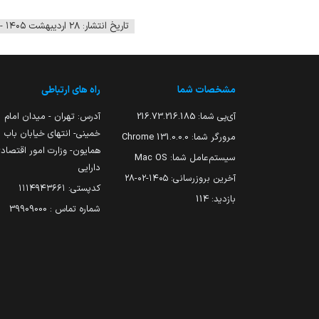
تاریخ انتشار: ۲۸ اردیبهشت ۱۴۰۵ - ۱۳:۳۹
مشخصات شما
راه های ارتباطی
آی‌پی شما:
216.73.216.185
آدرس: تهران - میدان امام
خمینی- انتهای خیابان باب
مرورگر شما:
131.0.0.0 Chrome
همایون- وزارت امور اقتصاد
سیستم‌عامل شما:
Mac OS
دارایی
آخرین بروزرسانی:
۱۴۰۵-۰۲-۲۸
کدپستی: ۱۱۱۴۹۴۳۶۶۱
بازدید:
114
شماره تماس : 39909000