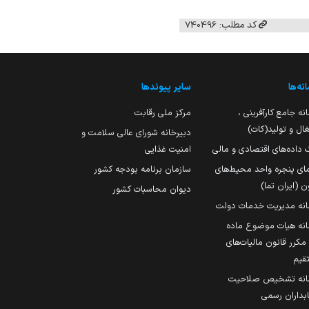
کد مطلب: 740496
نه‌ها
سایر پیوندها
نه جامع کارآفرینی ،
مرکز ملی رقابت
ال و تولید(کات)
دبیرخانه شورای عالی سلامت و
 داده‌های اقتصادی و مالی
امنیت غذایی
مای پنجره واحد محیط‌های
سازمان برنامه بودجه کشور
ن (ایران تما)
دیوان محاسبات کشور
انه مدیریت خدمات دولت
نه هیات موضوع ماده
251 مکرر قانون مالیات‌های
قیم
انه تشخیص صلاحیت
داران رسمی