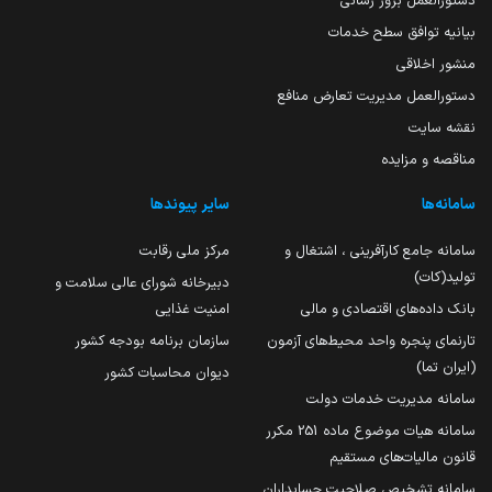
دستورالعمل بروز رسانی
بیانیه توافق سطح خدمات
منشور اخلاقی
دستورالعمل مدیریت تعارض منافع
نقشه سایت
مناقصه و مزایده
سامانه‌ها
سایر پیوندها
سامانه جامع کارآفرینی ، اشتغال و
مرکز ملی رقابت
تولید(کات)
دبیرخانه شورای عالی سلامت و
بانک داده‌های اقتصادی و مالی
امنیت غذایی
تارنمای پنجره واحد محیط‌های آزمون
سازمان برنامه بودجه کشور
(ایران تما)
دیوان محاسبات کشور
سامانه مدیریت خدمات دولت
سامانه هیات موضوع ماده 251 مکرر
قانون مالیات‌های مستقیم
سامانه تشخیص صلاحیت حسابداران