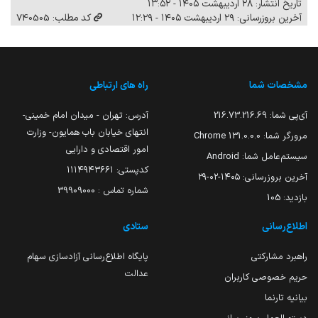
تاریخ انتشار: ۲۸ اردیبهشت ۱۴۰۵ - ۱۳:۵۲
آخرین بروزرسانی: ۲۹ اردیبهشت ۱۴۰۵ - ۱۲:۲۹
کد مطلب: 740505
مشخصات شما
راه های ارتباطی
آی‌پی شما:
216.73.216.69
آدرس: تهران - میدان امام خمینی-
انتهای خیابان باب همایون- وزارت
مرورگر شما:
131.0.0.0 Chrome
امور اقتصادی و دارایی
سیستم‌عامل شما:
Android
کدپستی: ۱۱۱۴۹۴۳۶۶۱
آخرین بروزرسانی:
۱۴۰۵-۰۲-۲۹
شماره تماس : 39909000
بازدید:
105
اطلاع‌رسانی
ستادی
راهبرد مشارکتی
پایگاه اطلاع‌رسانی آزادسازی سهام
عدالت
حریم خصوصی کاربران
بیانیه تارنما