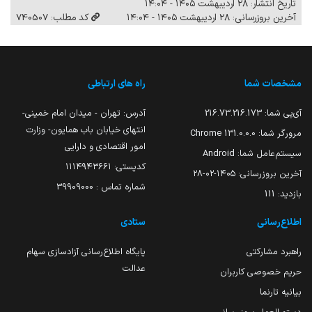
تاریخ انتشار: ۲۸ اردیبهشت ۱۴۰۵ - ۱۴:۰۴
آخرین بروزرسانی: ۲۸ اردیبهشت ۱۴۰۵ - ۱۴:۰۴
کد مطلب: 740507
مشخصات شما
راه های ارتباطی
آی‌پی شما:
216.73.216.173
آدرس: تهران - میدان امام خمینی-
انتهای خیابان باب همایون- وزارت
مرورگر شما:
131.0.0.0 Chrome
امور اقتصادی و دارایی
سیستم‌عامل شما:
Android
کدپستی: ۱۱۱۴۹۴۳۶۶۱
آخرین بروزرسانی:
۱۴۰۵-۰۲-۲۸
شماره تماس : 39909000
بازدید:
111
اطلاع‌رسانی
ستادی
راهبرد مشارکتی
پایگاه اطلاع‌رسانی آزادسازی سهام
عدالت
حریم خصوصی کاربران
بیانیه تارنما