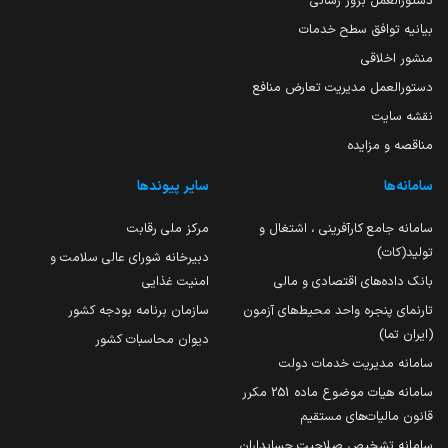
دستورالعمل بروز رسانی
بیانیه توافق سطح خدمات
منشور اخلاقی
دستورالعمل مدیریت تعارض منافع
نقشه سایت
مناقصه و مزایده
سامانه‌ها
سایر پیوندها
سامانه جامع کارآفرینی ، اشتغال و
مرکز ملی رقابت
تولید(کات)
دبیرخانه شورای عالی سلامت و
بانک داده‌های اقتصادی و مالی
امنیت غذایی
تارنمای پنجره واحد محیط‌های آزمون
سازمان برنامه بودجه کشور
(ایران تما)
دیوان محاسبات کشور
سامانه مدیریت خدمات دولت
سامانه هیات موضوع ماده 251 مکرر
قانون مالیات‌های مستقیم
سامانه تشخیص صلاحیت حسابداران