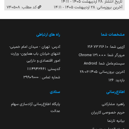
تاریخ انتشار: ۲۸ اردیبهشت ۱۴۰۵ - ۱۴:۱۱
آخرین بروزرسانی: ۲۸ اردیبهشت ۱۴۰۵ - ۱۴:۱۱
کد مطلب: 740508
مشخصات شما
راه های ارتباطی
آی‌پی شما:
216.73.216.10
آدرس: تهران - میدان امام خمینی-
انتهای خیابان باب همایون- وزارت
مرورگر شما:
131.0.0.0 Chrome
امور اقتصادی و دارایی
سیستم‌عامل شما:
Android
کدپستی: ۱۱۱۴۹۴۳۶۶۱
آخرین بروزرسانی:
۱۴۰۵-۰۲-۲۸
شماره تماس : 39909000
بازدید:
126
اطلاع‌رسانی
ستادی
راهبرد مشارکتی
پایگاه اطلاع‌رسانی آزادسازی سهام
عدالت
حریم خصوصی کاربران
بیانیه تارنما