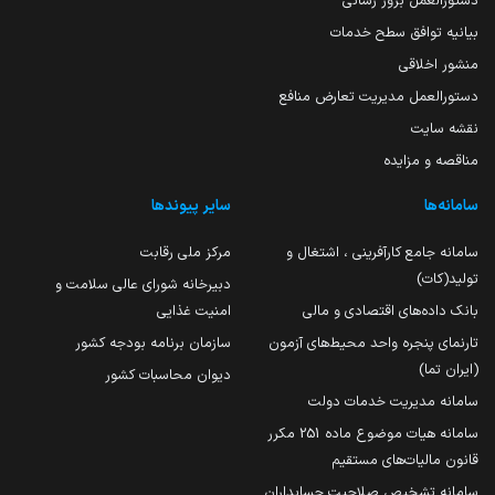
دستورالعمل بروز رسانی
بیانیه توافق سطح خدمات
منشور اخلاقی
دستورالعمل مدیریت تعارض منافع
نقشه سایت
مناقصه و مزایده
سامانه‌ها
سایر پیوندها
سامانه جامع کارآفرینی ، اشتغال و
مرکز ملی رقابت
تولید(کات)
دبیرخانه شورای عالی سلامت و
بانک داده‌های اقتصادی و مالی
امنیت غذایی
تارنمای پنجره واحد محیط‌های آزمون
سازمان برنامه بودجه کشور
(ایران تما)
دیوان محاسبات کشور
سامانه مدیریت خدمات دولت
سامانه هیات موضوع ماده 251 مکرر
قانون مالیات‌های مستقیم
سامانه تشخیص صلاحیت حسابداران