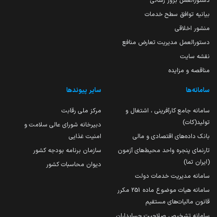
دستورالعمل بروز رسانی
بیانیه توافق سطح خدمات
منشور اخلاقی
دستورالعمل مدیریت تعارض منافع
نقشه سایت
مناقصه و مزایده
سامانه‌ها
سایر پیوندها
سامانه جامع کارآفرینی ، اشتغال و
مرکز ملی رقابت
تولید(کات)
دبیرخانه شورای عالی سلامت و
بانک داده‌های اقتصادی و مالی
امنیت غذایی
تارنمای پنجره واحد محیط‌های آزمون
سازمان برنامه بودجه کشور
(ایران تما)
دیوان محاسبات کشور
سامانه مدیریت خدمات دولت
سامانه هیات موضوع ماده 251 مکرر
قانون مالیات‌های مستقیم
سامانه تشخیص صلاحیت حسابداران