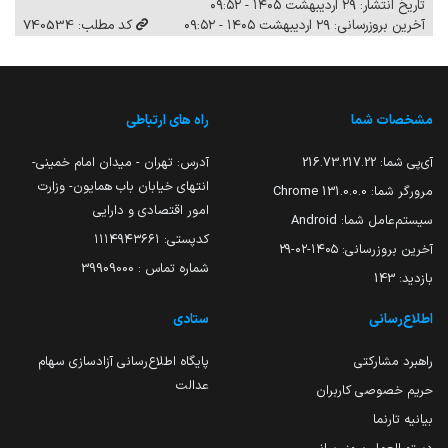
تاریخ انتشار: ۲۹ اردیبهشت ۱۴۰۵ - ۰۹:۵۲
آخرین بروزرسانی: ۲۹ اردیبهشت ۱۴۰۵ - ۰۹:۵۲
کد مطلب: 740534
مشخصات شما
راه های ارتباطی
آی‌پی شما:
216.73.217.22
آدرس: تهران - میدان امام خمینی-
انتهای خیابان باب همایون- وزارت
مرورگر شما:
131.0.0.0 Chrome
امور اقتصادی و دارایی
سیستم‌عامل شما:
Android
کدپستی: ۱۱۱۴۹۴۳۶۶۱
آخرین بروزرسانی:
۱۴۰۵-۰۲-۲۹
شماره تماس : 39909000
بازدید:
143
اطلاع‌رسانی
ستادی
راهبرد مشارکتی
پایگاه اطلاع‌رسانی آزادسازی سهام
عدالت
حریم خصوصی کاربران
بیانیه تارنما