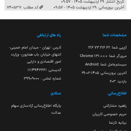
تاریخ انتشار: ۲۹ اردیبهشت ۱۴۰۵ - ۰۹:۵۷
آخرین بروزرسانی: ۲۹ اردیبهشت ۱۴۰۵ - ۰۹:۵۷
کد مطلب: 740537
مشخصات شما
راه های ارتباطی
آی‌پی شما:
216.73.216.62
آدرس: تهران - میدان امام خمینی-
انتهای خیابان باب همایون- وزارت
مرورگر شما:
131.0.0.0 Chrome
امور اقتصادی و دارایی
سیستم‌عامل شما:
Android
کدپستی: ۱۱۱۴۹۴۳۶۶۱
آخرین بروزرسانی:
۱۴۰۵-۰۲-۲۹
شماره تماس : 39909000
بازدید:
203
اطلاع‌رسانی
ستادی
راهبرد مشارکتی
پایگاه اطلاع‌رسانی آزادسازی سهام
عدالت
حریم خصوصی کاربران
بیانیه تارنما