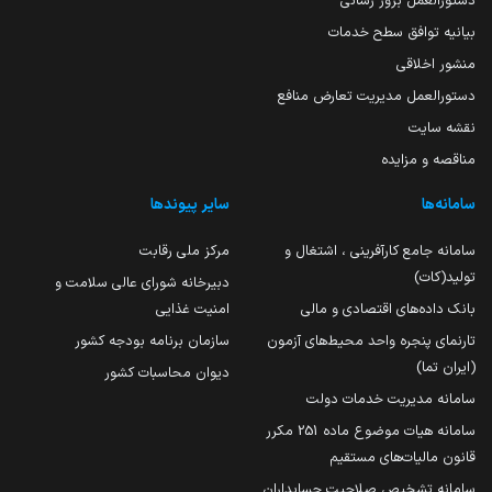
دستورالعمل بروز رسانی
بیانیه توافق سطح خدمات
منشور اخلاقی
دستورالعمل مدیریت تعارض منافع
نقشه سایت
مناقصه و مزایده
سامانه‌ها
سایر پیوندها
سامانه جامع کارآفرینی ، اشتغال و
مرکز ملی رقابت
تولید(کات)
دبیرخانه شورای عالی سلامت و
بانک داده‌های اقتصادی و مالی
امنیت غذایی
تارنمای پنجره واحد محیط‌های آزمون
سازمان برنامه بودجه کشور
(ایران تما)
دیوان محاسبات کشور
سامانه مدیریت خدمات دولت
سامانه هیات موضوع ماده 251 مکرر
قانون مالیات‌های مستقیم
سامانه تشخیص صلاحیت حسابداران