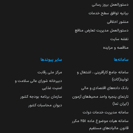
دستورالعمل بروز رسانی
بیانیه توافق سطح خدمات
منشور اخلاقی
دستورالعمل مدیریت تعارض منافع
نقشه سایت
مناقصه و مزایده
سامانه‌ها
سایر پیوندها
سامانه جامع کارآفرینی ، اشتغال و
مرکز ملی رقابت
تولید(کات)
دبیرخانه شورای عالی سلامت و
بانک داده‌های اقتصادی و مالی
امنیت غذایی
تارنمای پنجره واحد محیط‌های آزمون
سازمان برنامه بودجه کشور
(ایران تما)
دیوان محاسبات کشور
سامانه مدیریت خدمات دولت
سامانه هیات موضوع ماده 251 مکرر
قانون مالیات‌های مستقیم