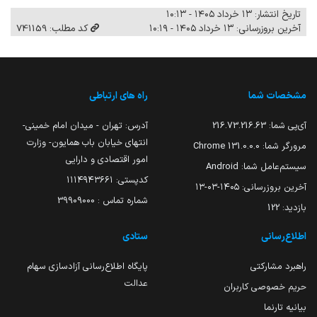
تاریخ انتشار: ۱۳ خرداد ۱۴۰۵ - ۱۰:۱۳
آخرین بروزرسانی: ۱۳ خرداد ۱۴۰۵ - ۱۰:۱۹
کد مطلب: 741159
مشخصات شما
راه های ارتباطی
آی‌پی شما:
216.73.216.63
آدرس: تهران - میدان امام خمینی-
انتهای خیابان باب همایون- وزارت
مرورگر شما:
131.0.0.0 Chrome
امور اقتصادی و دارایی
سیستم‌عامل شما:
Android
کدپستی: ۱۱۱۴۹۴۳۶۶۱
آخرین بروزرسانی:
۱۴۰۵-۰۳-۱۳
شماره تماس : 39909000
بازدید:
122
اطلاع‌رسانی
ستادی
راهبرد مشارکتی
پایگاه اطلاع‌رسانی آزادسازی سهام
عدالت
حریم خصوصی کاربران
بیانیه تارنما