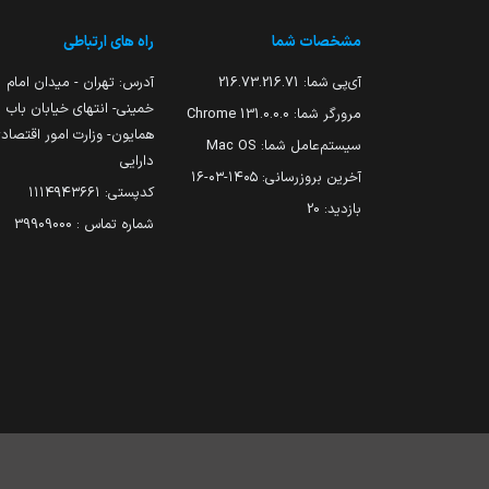
مشخصات شما
راه های ارتباطی
آی‌پی شما:
216.73.216.71
آدرس: تهران - میدان امام
خمینی- انتهای خیابان باب
مرورگر شما:
131.0.0.0 Chrome
همایون- وزارت امور اقتصاد
سیستم‌عامل شما:
Mac OS
دارایی
آخرین بروزرسانی:
۱۴۰۵-۰۳-۱۶
کدپستی: ۱۱۱۴۹۴۳۶۶۱
بازدید:
20
شماره تماس : 39909000