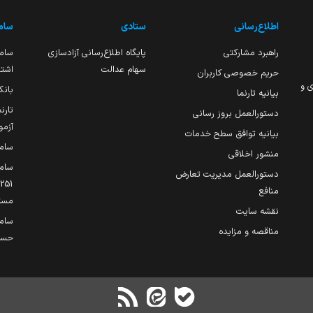
اطلاع‌رسانی
ستادی
ساما
راهبرد مشارکتی
پایگاه اطلاع‌رسانی آزادسازی
ساما
سهام عدالت
اشتغ
حریم خصوصی کاربران
ی و
بانک
بیانیه تارنما
تارن
دستورالعمل بروز رسانی
آزمو
بیانیه توافق سطح خدمات
سام
منشور اخلاقی
ساما
دستورالعمل مدیریت تعارض
منافع
مست
نقشه سایت
سام
مناقصه و مزایده
حساب