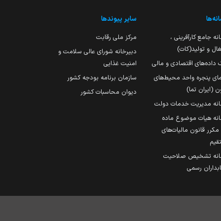
نه‌ها
سایر پیوندها
نه جامع کارآفرینی ،
مرکز ملی رقابت
ال و تولید(کات)
دبیرخانه شورای عالی سلامت و
 داده‌های اقتصادی و مالی
امنیت غذایی
مای پنجره واحد محیط‌های
سازمان برنامه بودجه کشور
ن (ایران تما)
دیوان محاسبات کشور
انه مدیریت خدمات دولت
نه هیات موضوع ماده
251 مکرر قانون مالیات‌های
قیم
انه تشخیص صلاحیت
داران رسمی