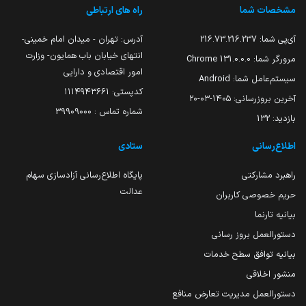
مشخصات شما
راه های ارتباطی
آی‌پی شما:
216.73.216.237
آدرس: تهران - میدان امام خمینی-
انتهای خیابان باب همایون- وزارت
مرورگر شما:
131.0.0.0 Chrome
امور اقتصادی و دارایی
سیستم‌عامل شما:
Android
کدپستی: ۱۱۱۴۹۴۳۶۶۱
آخرین بروزرسانی:
۱۴۰۵-۰۳-۲۰
شماره تماس : 39909000
بازدید:
132
اطلاع‌رسانی
ستادی
راهبرد مشارکتی
پایگاه اطلاع‌رسانی آزادسازی سهام
عدالت
حریم خصوصی کاربران
بیانیه تارنما
دستورالعمل بروز رسانی
بیانیه توافق سطح خدمات
منشور اخلاقی
دستورالعمل مدیریت تعارض منافع