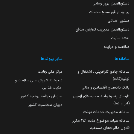
دستورالعمل بروز رسانی
بیانیه توافق سطح خدمات
منشور اخلاقی
دستورالعمل مدیریت تعارض منافع
نقشه سایت
مناقصه و مزایده
سامانه‌ها
سایر پیوندها
سامانه جامع کارآفرینی ، اشتغال و
مرکز ملی رقابت
تولید(کات)
دبیرخانه شورای عالی سلامت و
بانک داده‌های اقتصادی و مالی
امنیت غذایی
تارنمای پنجره واحد محیط‌های آزمون
سازمان برنامه بودجه کشور
(ایران تما)
دیوان محاسبات کشور
سامانه مدیریت خدمات دولت
سامانه هیات موضوع ماده 251 مکرر
قانون مالیات‌های مستقیم