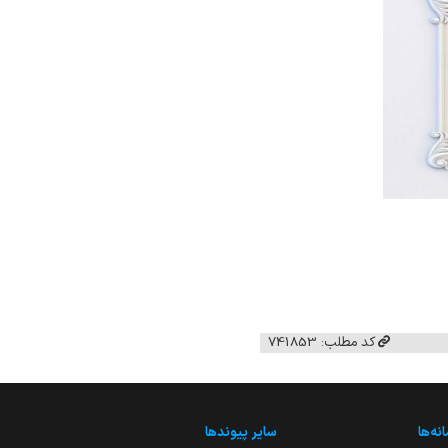
کد مطلب: 741853
نه‌ها
سایر پیوندها