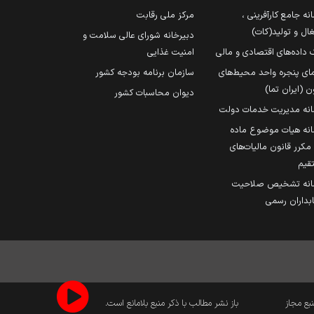
نه جامع کارآفرینی ،
مرکز ملی رقابت
ال و تولید(کات)
دبیرخانه شورای عالی سلامت و
 داده‌های اقتصادی و مالی
امنیت غذایی
مای پنجره واحد محیط‌های
سازمان برنامه بودجه کشور
ن (ایران تما)
دیوان محاسبات کشور
انه مدیریت خدمات دولت
نه هیات موضوع ماده
251 مکرر قانون مالیات‌های
قیم
انه تشخیص صلاحیت
داران رسمی
نبع مجاز
باز نشر مطالب با ذکر منبع بلامانع است.