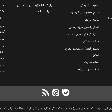
راهبرد مشارکتی
پایگاه اطلاع‌رسانی آزادسازی
ساما
سهام عدالت
اشتغ
حریم خصوصی کاربران
ی و
بانک
بیانیه تارنما
تارن
دستورالعمل بروز رسانی
آزمو
بیانیه توافق سطح خدمات
سام
منشور اخلاقی
ساما
دستورالعمل مدیریت تعارض
منافع
مست
نقشه سایت
سام
مناقصه و مزایده
حساب
 این سایت متعلق به پورتال وزارت امور اقتصادی و دارایی بوده و بازنشر مطالب تنها با ذکر م