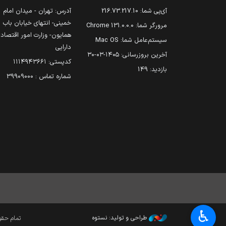
آی‌پی شما:
216.73.217.10
آدرس: تهران - میدان امام
خمینی- انتهای خیابان باب
مرورگر شما:
131.0.0.0 Chrome
همایون- وزارت امور اقتصاد
سیستم‌عامل شما:
Mac OS
دارایی
آخرین بروزرسانی:
۱۴۰۵-۰۳-۳۰
کدپستی: ۱۱۱۴۹۴۳۶۶۱
بازدید:
149
شماره تماس : 39909000
♿︎
طراحی و تولید: نستوه
تمام حقوق