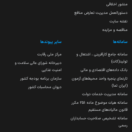
منشور اخلاقی
دستورالعمل مدیریت تعارض منافع
نقشه سایت
مناقصه و مزایده
سامانه‌ها
سایر پیوندها
سامانه جامع کارآفرینی ، اشتغال و
مرکز ملی رقابت
تولید(کات)
دبیرخانه شورای عالی سلامت و
بانک داده‌های اقتصادی و مالی
امنیت غذایی
تارنمای پنجره واحد محیط‌های آزمون
سازمان برنامه بودجه کشور
(ایران تما)
دیوان محاسبات کشور
سامانه مدیریت خدمات دولت
سامانه هیات موضوع ماده 251 مکرر
قانون مالیات‌های مستقیم
سامانه تشخیص صلاحیت حسابداران
رسمی