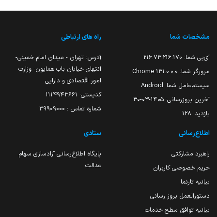
مشخصات شما
راه های ارتباطی
آی‌پی شما:
216.73.216.170
آدرس: تهران - میدان امام خمینی-
انتهای خیابان باب همایون- وزارت
مرورگر شما:
131.0.0.0 Chrome
امور اقتصادی و دارایی
سیستم‌عامل شما:
Android
کدپستی: ۱۱۱۴۹۴۳۶۶۱
آخرین بروزرسانی:
۱۴۰۵-۰۳-۳۰
شماره تماس : 39909000
بازدید:
128
اطلاع‌رسانی
ستادی
راهبرد مشارکتی
پایگاه اطلاع‌رسانی آزادسازی سهام
عدالت
حریم خصوصی کاربران
بیانیه تارنما
دستورالعمل بروز رسانی
بیانیه توافق سطح خدمات