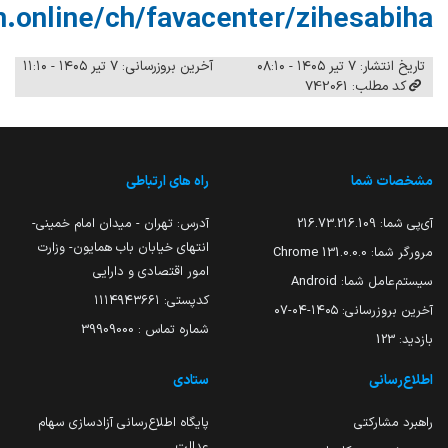
.online/ch/favacenter/zihesabiha
تاریخ انتشار: ۷ تیر ۱۴۰۵ - ۰۸:۱۰
آخرین بروزرسانی: ۷ تیر ۱۴۰۵ - ۱۱:۱۰
کد مطلب: 742061
مشخصات شما
راه های ارتباطی
آی‌پی شما:
216.73.216.109
آدرس: تهران - میدان امام خمینی-
انتهای خیابان باب همایون- وزارت
مرورگر شما:
131.0.0.0 Chrome
امور اقتصادی و دارایی
سیستم‌عامل شما:
Android
کدپستی: ۱۱۱۴۹۴۳۶۶۱
آخرین بروزرسانی:
۱۴۰۵-۰۴-۰۷
شماره تماس : 39909000
بازدید:
123
اطلاع‌رسانی
ستادی
راهبرد مشارکتی
پایگاه اطلاع‌رسانی آزادسازی سهام
عدالت