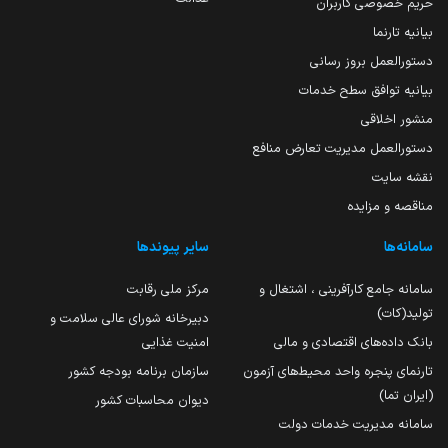
حریم خصوصی کاربران
بیانیه تارنما
دستورالعمل بروز رسانی
بیانیه توافق سطح خدمات
منشور اخلاقی
دستورالعمل مدیریت تعارض منافع
نقشه سایت
مناقصه و مزایده
سامانه‌ها
سایر پیوندها
سامانه جامع کارآفرینی ، اشتغال و
مرکز ملی رقابت
تولید(کات)
دبیرخانه شورای عالی سلامت و
بانک داده‌های اقتصادی و مالی
امنیت غذایی
تارنمای پنجره واحد محیط‌های آزمون
سازمان برنامه بودجه کشور
(ایران تما)
دیوان محاسبات کشور
سامانه مدیریت خدمات دولت