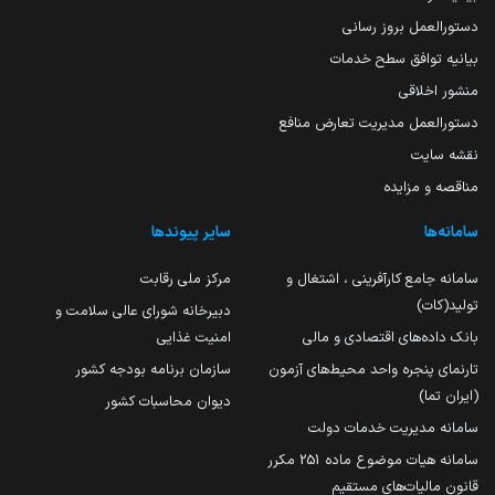
دستورالعمل بروز رسانی
بیانیه توافق سطح خدمات
منشور اخلاقی
دستورالعمل مدیریت تعارض منافع
نقشه سایت
مناقصه و مزایده
سامانه‌ها
سایر پیوندها
سامانه جامع کارآفرینی ، اشتغال و
مرکز ملی رقابت
تولید(کات)
دبیرخانه شورای عالی سلامت و
بانک داده‌های اقتصادی و مالی
امنیت غذایی
تارنمای پنجره واحد محیط‌های آزمون
سازمان برنامه بودجه کشور
(ایران تما)
دیوان محاسبات کشور
سامانه مدیریت خدمات دولت
سامانه هیات موضوع ماده 251 مکرر
قانون مالیات‌های مستقیم