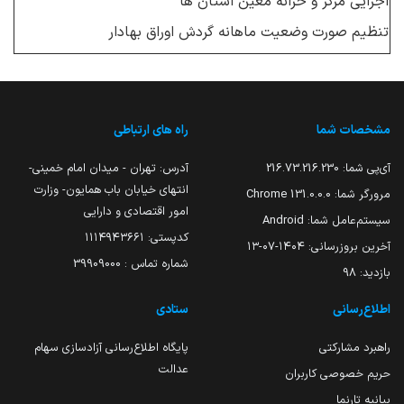
اجرایی مرکز و خزانه معین استان ها
تنظیم صورت وضعیت ماهانه گردش اوراق بهادار
مشخصات شما
راه های ارتباطی
آی‌پی شما:
216.73.216.230
آدرس: تهران - میدان امام خمینی-
انتهای خیابان باب همایون- وزارت
مرورگر شما:
131.0.0.0 Chrome
امور اقتصادی و دارایی
سیستم‌عامل شما:
Android
کدپستی: ۱۱۱۴۹۴۳۶۶۱
آخرین بروزرسانی:
۱۴۰۴-۰۷-۱۳
شماره تماس : 39909000
بازدید:
98
اطلاع‌رسانی
ستادی
راهبرد مشارکتی
پایگاه اطلاع‌رسانی آزادسازی سهام
عدالت
حریم خصوصی کاربران
بیانیه تارنما