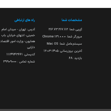
مشخصات شما
راه های ارتباطی
آی‌پی شما:
216.73.217.112
آدرس: تهران - میدان امام
خمینی- انتهای خیابان باب
مرورگر شما:
131.0.0.0 Chrome
همایون- وزارت امور اقتصاد
سیستم‌عامل شما:
Mac OS
دارایی
آخرین بروزرسانی:
۱۴۰۵-۰۳-۱۲
کدپستی: ۱۱۱۴۹۴۳۶۶۱
بازدید:
68
شماره تماس : 39909000