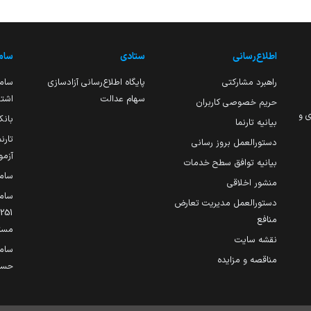
اطلاع‌رسانی
ستادی
ساما
راهبرد مشارکتی
پایگاه اطلاع‌رسانی آزادسازی
ساما
سهام عدالت
اشتغ
حریم خصوصی کاربران
ی و
بانک
بیانیه تارنما
تارن
دستورالعمل بروز رسانی
آزمو
بیانیه توافق سطح خدمات
سام
منشور اخلاقی
ساما
دستورالعمل مدیریت تعارض
منافع
مست
نقشه سایت
سام
مناقصه و مزایده
حساب