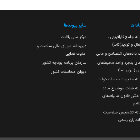
نه‌ها
سایر پیوندها
نه جامع کارآفرینی ،
مرکز ملی رقابت
ال و تولید(کات)
دبیرخانه شورای عالی سلامت و
 داده‌های اقتصادی و مالی
امنیت غذایی
مای پنجره واحد محیط‌های
سازمان برنامه بودجه کشور
ن (ایران تما)
دیوان محاسبات کشور
انه مدیریت خدمات دولت
نه هیات موضوع ماده
251 مکرر قانون مالیات‌های
قیم
انه تشخیص صلاحیت
داران رسمی