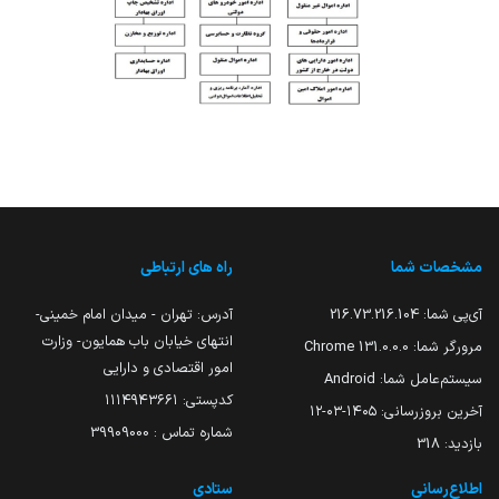
مشخصات شما
راه های ارتباطی
آی‌پی شما:
216.73.216.104
آدرس: تهران - میدان امام خمینی-
انتهای خیابان باب همایون- وزارت
مرورگر شما:
131.0.0.0 Chrome
امور اقتصادی و دارایی
سیستم‌عامل شما:
Android
کدپستی: ۱۱۱۴۹۴۳۶۶۱
آخرین بروزرسانی:
۱۴۰۵-۰۳-۱۲
شماره تماس : 39909000
بازدید:
318
اطلاع‌رسانی
ستادی