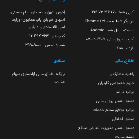
آی‌پی شما:
216.73.216.170
آدرس: تهران - میدان امام خمینی-
انتهای خیابان باب همایون- وزارت
مرورگر شما:
131.0.0.0 Chrome
امور اقتصادی و دارایی
سیستم‌عامل شما:
Android
کدپستی: ۱۱۱۴۹۴۳۶۶۱
آخرین بروزرسانی:
۱۴۰۵-۰۲-۰۷
شماره تماس : 39909000
بازدید:
115
اطلاع‌رسانی
ستادی
راهبرد مشارکتی
پایگاه اطلاع‌رسانی آزادسازی سهام
عدالت
حریم خصوصی کاربران
بیانیه تارنما
دستورالعمل بروز رسانی
بیانیه توافق سطح خدمات
منشور اخلاقی
دستورالعمل مدیریت تعارض منافع
نقشه سایت