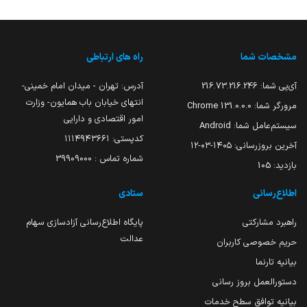
مشخصات شما
راه های ارتباطی
آی‌پی شما:
216.73.216.246
آدرس: تهران - میدان امام خمینی-
انتهای خیابان باب همایون- وزارت
مرورگر شما:
131.0.0.0 Chrome
امور اقتصادی و دارایی
سیستم‌عامل شما:
Android
کدپستی: ۱۱۱۴۹۴۳۶۶۱
آخرین بروزرسانی:
۱۴۰۵-۰۳-۱۲
شماره تماس : 39909000
بازدید:
105
اطلاع‌رسانی
ستادی
راهبرد مشارکتی
پایگاه اطلاع‌رسانی آزادسازی سهام
عدالت
حریم خصوصی کاربران
بیانیه تارنما
دستورالعمل بروز رسانی
بیانیه توافق سطح خدمات