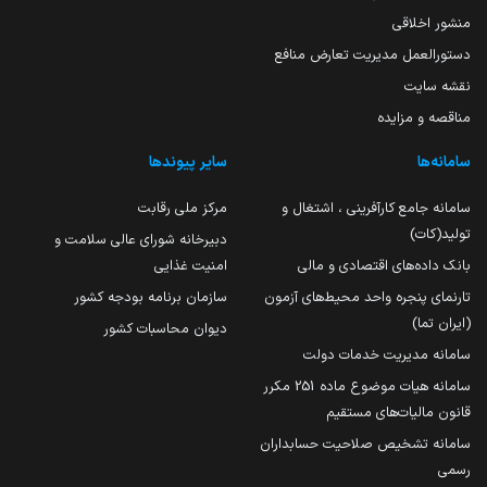
منشور اخلاقی
دستورالعمل مدیریت تعارض منافع
نقشه سایت
مناقصه و مزایده
سامانه‌ها
سایر پیوندها
سامانه جامع کارآفرینی ، اشتغال و
مرکز ملی رقابت
تولید(کات)
دبیرخانه شورای عالی سلامت و
بانک داده‌های اقتصادی و مالی
امنیت غذایی
تارنمای پنجره واحد محیط‌های آزمون
سازمان برنامه بودجه کشور
(ایران تما)
دیوان محاسبات کشور
سامانه مدیریت خدمات دولت
سامانه هیات موضوع ماده 251 مکرر
قانون مالیات‌های مستقیم
سامانه تشخیص صلاحیت حسابداران
رسمی