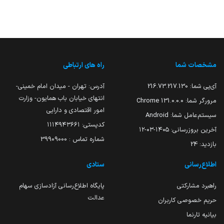
مشخصات شما
راه های ارتباطی
آی‌پی شما:
216.73.217.130
آدرس: تهران - میدان امام خمینی-
انتهای خیابان باب همایون- وزارت
مرورگر شما:
131.0.0.0 Chrome
امور اقتصادی و دارایی
سیستم‌عامل شما:
Android
کدپستی: ۱۱۱۴۹۴۳۶۶۱
آخرین بروزرسانی:
۱۴۰۵-۰۳-۱۲
شماره تماس : 39909000
بازدید:
24
اطلاع‌رسانی
ستادی
راهبرد مشارکتی
پایگاه اطلاع‌رسانی آزادسازی سهام
عدالت
حریم خصوصی کاربران
بیانیه تارنما