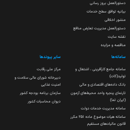
دستورالعمل بروز رسانی
بیانیه توافق سطح خدمات
منشور اخلاقی
دستورالعمل مدیریت تعارض منافع
نقشه سایت
مناقصه و مزایده
سامانه‌ها
سایر پیوندها
سامانه جامع کارآفرینی ، اشتغال و
مرکز ملی رقابت
تولید(کات)
دبیرخانه شورای عالی سلامت و
بانک داده‌های اقتصادی و مالی
امنیت غذایی
تارنمای پنجره واحد محیط‌های آزمون
سازمان برنامه بودجه کشور
(ایران تما)
دیوان محاسبات کشور
سامانه مدیریت خدمات دولت
سامانه هیات موضوع ماده 251 مکرر
قانون مالیات‌های مستقیم