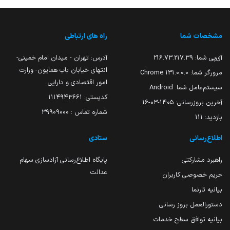
مشخصات شما
راه های ارتباطی
آی‌پی شما:
216.73.217.39
آدرس: تهران - میدان امام خمینی-
انتهای خیابان باب همایون- وزارت
مرورگر شما:
131.0.0.0 Chrome
امور اقتصادی و دارایی
سیستم‌عامل شما:
Android
کدپستی: ۱۱۱۴۹۴۳۶۶۱
آخرین بروزرسانی:
۱۴۰۵-۰۳-۱۶
شماره تماس : 39909000
بازدید:
111
اطلاع‌رسانی
ستادی
راهبرد مشارکتی
پایگاه اطلاع‌رسانی آزادسازی سهام
عدالت
حریم خصوصی کاربران
بیانیه تارنما
دستورالعمل بروز رسانی
بیانیه توافق سطح خدمات