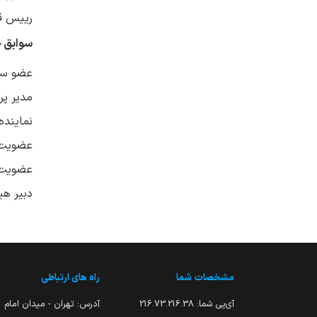
رییس ق
سوابق ح
عضو ستا
مدیر پر
نماینده
عضویت د
عضویت 
دبیر هی
مشخصات شما
راه های ارتباطی
آی‌پی شما:
216.73.216.38
آدرس: تهران - میدان امام