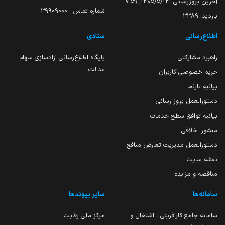
آخرین بروزرسانی:
۱۴۰۵/۵/۱۴, ۷:۵۹
شماره تماس : 39909000
بازدید:
3389
اطلاع‌رسانی
ستادی
راهبرد مشارکتی
پایگاه اطلاع‌رسانی آزادسازی سهام
عدالت
حریم خصوصی کاربران
بیانیه تارنما
دستورالعمل بروز رسانی
بیانیه توافق سطح خدمات
منشور اخلاقی
دستورالعمل مدیریت تعارض منافع
نقشه سایت
مناقصه و مزایده
سامانه‌ها
سایر پیوندها
سامانه جامع کارآفرینی ، اشتغال و
مرکز ملی رقابت