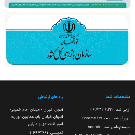
مشخصات شما
راه های ارتباطی
آی‌پی شما:
216.73.216.222
آدرس: تهران - میدان امام خمینی-
انتهای خیابان باب همایون- وزارت
مرورگر شما:
131.0.0.0 Chrome
امور اقتصادی و دارایی
سیستم‌عامل شما:
Android
کدپستی: ۱۱۱۴۹۴۳۶۶۱