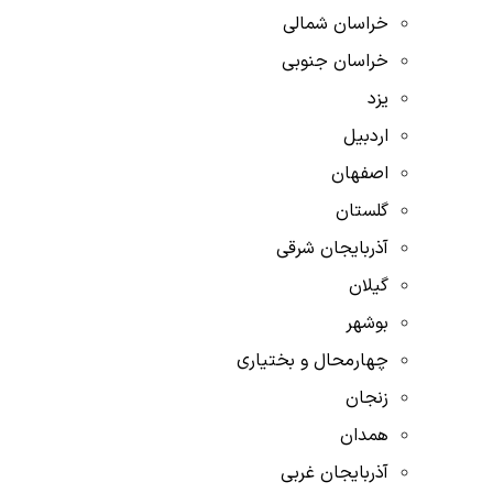
خراسان شمالی
خراسان جنوبی
یزد
اردبیل
اصفهان
گلستان
آذربایجان شرقی
گیلان
بوشهر
چهارمحال و بختیاری
زنجان
همدان
آذربایجان غربی