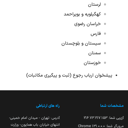
لرستان
کهگیلویه و بویراحمد
خراسان رضوی
فارس
سیستان و بلوچستان
سمنان
خوزستان
پیشخوان ارباب رجوع (ثبت و پیگیری مکاتبات)
مشخصات شما
راه های ارتباطی
آی‌پی شما:
216.73.217.153
آدرس: تهران - میدان امام خمینی-
انتهای خیابان باب همایون- وزارت
مرورگر شما:
131.0.0.0 Chrome