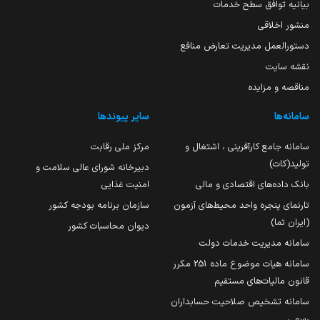
بیانیه توافق سطح خدمات
منشور اخلاقی
دستورالعمل مدیریت تعارض منافع
نقشه سایت
مناقصه و مزایده
سامانه‌ها
سایر پیوندها
سامانه جامع کارآفرینی ، اشتغال و
مرکز ملی رقابت
تولید(کات)
دبیرخانه شورای عالی سلامت و
بانک داده‌های اقتصادی و مالی
امنیت غذایی
تارنمای پنجره واحد محیط‌های آزمون
سازمان برنامه بودجه کشور
(ایران تما)
دیوان محاسبات کشور
سامانه مدیریت خدمات دولت
سامانه هیات موضوع ماده 251 مکرر
قانون مالیات‌های مستقیم
سامانه تشخیص صلاحیت حسابداران
رسمی