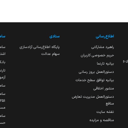
اطلاع‌رسانی
ستادی
ساما
راهبرد مشارکتی
پایگاه اطلاع‌رسانی آزادسازی
ساما
سهام عدالت
اشتغ
حریم خصوصی کاربران
ی و
بانک
بیانیه تارنما
تارن
دستورالعمل بروز رسانی
آزمو
بیانیه توافق سطح خدمات
سام
منشور اخلاقی
ساما
دستورالعمل مدیریت تعارض
منافع
مست
نقشه سایت
سام
مناقصه و مزایده
حساب