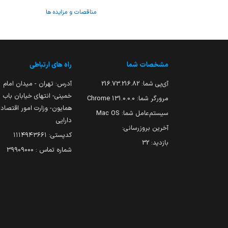
مناقصات و مزایده ها
مشخصات شما
راه های ارتباطی
آی‌پی شما:
216.73.216.82
آدرس: تهران - میدان امام
خمینی- انتهای خیابان باب
مرورگر شما:
131.0.0.0 Chrome
همایون- وزارت امور اقتصاد
سیستم‌عامل شما:
Mac OS
دارایی
آخرین بروزرسانی:
کدپستی: ۱۱۱۴۹۴۳۶۶۱
بازدید:
32
شماره تماس : 39909000