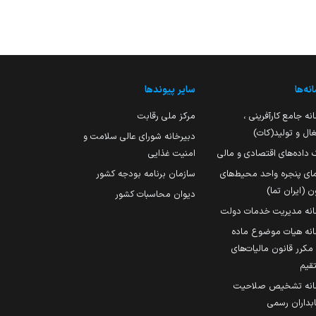
نه‌ها
سایر پیوندها
نه جامع کارآفرینی ،
مرکز ملی رقابت
ال و تولید(کات)
دبیرخانه شورای عالی سلامت و
 داده‌های اقتصادی و مالی
امنیت غذایی
مای پنجره واحد محیط‌های
سازمان برنامه بودجه کشور
ن (ایران تما)
دیوان محاسبات کشور
انه مدیریت خدمات دولت
نه هیات موضوع ماده
251 مکرر قانون مالیات‌های
قیم
انه تشخیص صلاحیت
داران رسمی