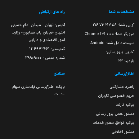
مشخصات شما
راه های ارتباطی
آی‌پی شما:
216.73.217.59
آدرس: تهران - میدان امام خمینی-
انتهای خیابان باب همایون- وزارت
مرورگر شما:
131.0.0.0 Chrome
امور اقتصادی و دارایی
سیستم‌عامل شما:
Android
کدپستی: ۱۱۱۴۹۴۳۶۶۱
آخرین بروزرسانی:
شماره تماس : 39909000
بازدید:
23
اطلاع‌رسانی
ستادی
راهبرد مشارکتی
پایگاه اطلاع‌رسانی آزادسازی سهام
عدالت
حریم خصوصی کاربران
بیانیه تارنما
دستورالعمل بروز رسانی
بیانیه توافق سطح خدمات
منشور اخلاقی