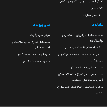
دستورالعمل مدیریت تعارض منافع
نقشه سایت
مناقصه و مزایده
سامانه‌ها
سایر پیوندها
سامانه جامع کارآفرینی ، اشتغال و
مرکز ملی رقابت
تولید(کات)
دبیرخانه شورای عالی سلامت و
بانک داده‌های اقتصادی و مالی
امنیت غذایی
تارنمای پنجره واحد محیط‌های آزمون
سازمان برنامه بودجه کشور
(ایران تما)
دیوان محاسبات کشور
سامانه مدیریت خدمات دولت
سامانه هیات موضوع ماده 251 مکرر
قانون مالیات‌های مستقیم
سامانه تشخیص صلاحیت حسابداران
رسمی