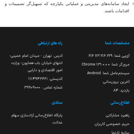
ایجاد سامانه‌های مدیریتی و عملیاتی یکپارچه که تسهیل‌گر تصمیمات و
اقدامات باشند.
مشخصات شما
راه های ارتباطی
آی‌پی شما:
216.73.216.229
آدرس: تهران - میدان امام خمینی-
انتهای خیابان باب همایون- وزارت
مرورگر شما:
131.0.0.0 Chrome
امور اقتصادی و دارایی
سیستم‌عامل شما:
Android
کدپستی: ۱۱۱۴۹۴۳۶۶۱
آخرین بروزرسانی:
شماره تماس : 39909000
بازدید:
84
اطلاع‌رسانی
ستادی
راهبرد مشارکتی
پایگاه اطلاع‌رسانی آزادسازی سهام
عدالت
حریم خصوصی کاربران
بیانیه تارنما