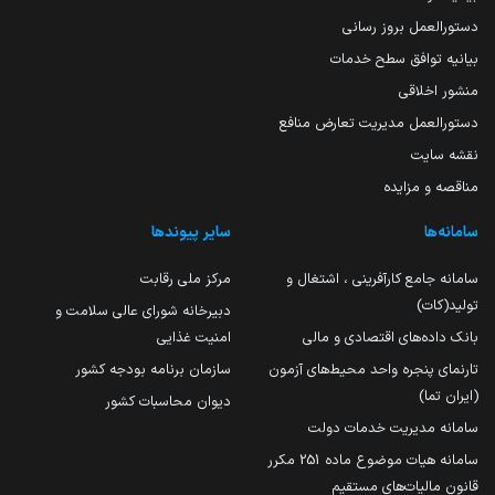
دستورالعمل بروز رسانی
بیانیه توافق سطح خدمات
منشور اخلاقی
دستورالعمل مدیریت تعارض منافع
نقشه سایت
مناقصه و مزایده
سامانه‌ها
سایر پیوندها
سامانه جامع کارآفرینی ، اشتغال و
مرکز ملی رقابت
تولید(کات)
دبیرخانه شورای عالی سلامت و
بانک داده‌های اقتصادی و مالی
امنیت غذایی
تارنمای پنجره واحد محیط‌های آزمون
سازمان برنامه بودجه کشور
(ایران تما)
دیوان محاسبات کشور
سامانه مدیریت خدمات دولت
سامانه هیات موضوع ماده 251 مکرر
قانون مالیات‌های مستقیم