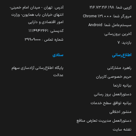
آی‌پی شما:
216.73.216.198
آدرس: تهران - میدان امام خمینی-
انتهای خیابان باب همایون- وزارت
مرورگر شما:
131.0.0.0 Chrome
امور اقتصادی و دارایی
سیستم‌عامل شما:
Android
کدپستی: ۱۱۱۴۹۴۳۶۶۱
آخرین بروزرسانی:
شماره تماس : 39909000
بازدید:
7
اطلاع‌رسانی
ستادی
راهبرد مشارکتی
پایگاه اطلاع‌رسانی آزادسازی سهام
عدالت
حریم خصوصی کاربران
بیانیه تارنما
دستورالعمل بروز رسانی
بیانیه توافق سطح خدمات
منشور اخلاقی
دستورالعمل مدیریت تعارض منافع
نقشه سایت