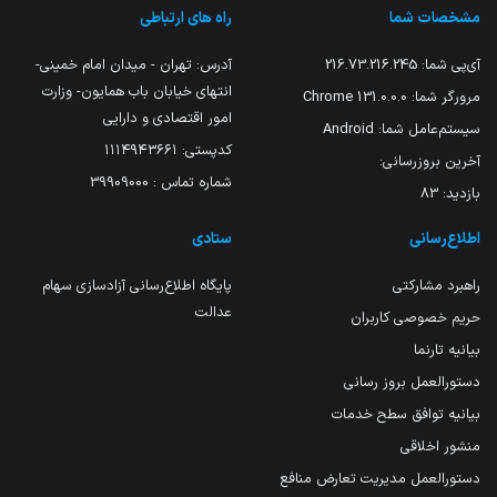
مشخصات شما
راه های ارتباطی
آی‌پی شما:
216.73.216.245
آدرس: تهران - میدان امام خمینی-
انتهای خیابان باب همایون- وزارت
مرورگر شما:
131.0.0.0 Chrome
امور اقتصادی و دارایی
سیستم‌عامل شما:
Android
کدپستی: ۱۱۱۴۹۴۳۶۶۱
آخرین بروزرسانی:
شماره تماس : 39909000
بازدید:
83
اطلاع‌رسانی
ستادی
راهبرد مشارکتی
پایگاه اطلاع‌رسانی آزادسازی سهام
عدالت
حریم خصوصی کاربران
بیانیه تارنما
دستورالعمل بروز رسانی
بیانیه توافق سطح خدمات
منشور اخلاقی
دستورالعمل مدیریت تعارض منافع